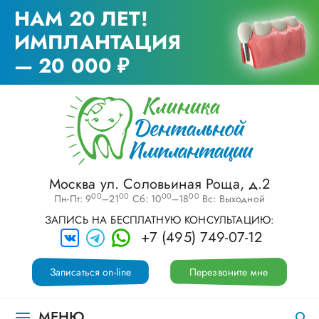
НАМ 20 ЛЕТ!
ИМПЛАНТАЦИЯ
— 20 000 ₽
Москва ул. Соловьиная Роща, д.2
00
00
00
00
Пн-Пт: 9
–21
Сб: 10
–18
Вс: Выходной
ЗАПИСЬ НА БЕСПЛАТНУЮ КОНСУЛЬТАЦИЮ:
+7 (495) 749-07-12
Записаться on-line
Перезвоните мне
МЕНЮ