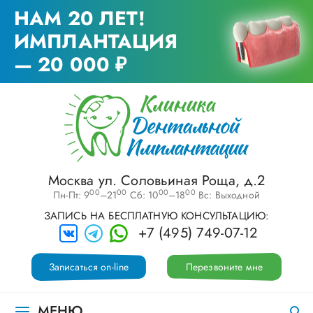
НАМ 20 ЛЕТ!
ИМПЛАНТАЦИЯ
— 20 000 ₽
Москва ул. Соловьиная Роща, д.2
00
00
00
00
Пн-Пт: 9
–21
Сб: 10
–18
Вс: Выходной
ЗАПИСЬ НА БЕСПЛАТНУЮ КОНСУЛЬТАЦИЮ:
+7 (495) 749-07-12
Записаться on-line
Перезвоните мне
МЕНЮ