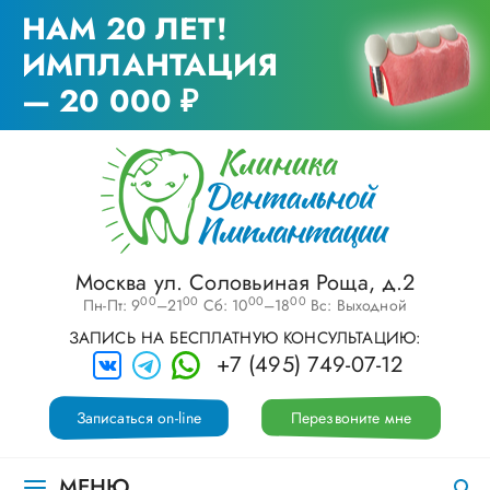
НАМ 20 ЛЕТ!
ИМПЛАНТАЦИЯ
— 20 000 ₽
Москва ул. Соловьиная Роща, д.2
00
00
00
00
Пн-Пт: 9
–21
Сб: 10
–18
Вс: Выходной
ЗАПИСЬ НА БЕСПЛАТНУЮ КОНСУЛЬТАЦИЮ:
+7 (495) 749-07-12
Записаться on-line
Перезвоните мне
МЕНЮ