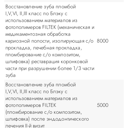
Восстановление зуба пломбой
I,V,VI, II,III класс по Блэку с
использованием материалов из
фотополимеров FILTEK (механическая и
медикаментозная обработка
кариозной полости, изолирующая с/о
8000
прокладка, лечебная прокладка,
пломбирование с/о композитом,
шлифовка) реставрация коронковой
части при разрушении более 1/3 части
зуба
Восстановление зуба пломбой
I,V,VI, II,III класс по Блэку с
использованием материалов из
фотополимеров FILTEK
5000
(пломбирование с/о композитом,
шлифовка) после эндодонтического
лечения II-й визит