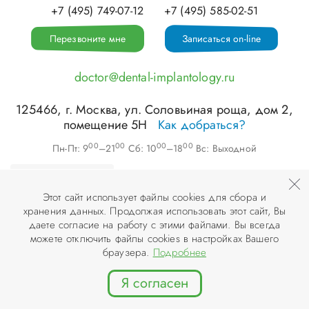
+7 (495) 749-07-12
+7 (495) 585-02-51
Перезвоните мне
Записаться on-line
doctor@dental-implantology.ru
125466
, г.
Москва
,
ул. Соловьиная роща, дом 2,
помещение 5Н
Как добраться?
00
00
00
00
Пн-Пт: 9
–21
Сб: 10
–18
Вс: Выходной
Этот сайт использует файлы cookies для сбора и
хранения данных. Продолжая использовать этот сайт, Вы
©
ООО «АПЕКС-Д»
, 2026
даете согласие на работу с этими файлами. Вы всегда
можете отключить файлы cookies в настройках Вашего
© Разработка и дизайн сайта «
Инфодизайн
» , 2007–2026
браузера.
Подробнее
Я согласен