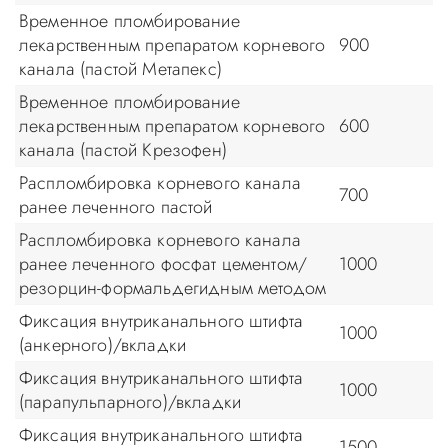
Временное пломбирование
лекарственным препаратом корневого
900
канала (пастой Метапекс)
Временное пломбирование
лекарственным препаратом корневого
600
канала (пастой Крезофен)
Распломбировка корневого канала
700
ранее леченного пастой
Распломбировка корневого канала
ранее леченного фосфат цементом/
1000
резорцин-формальдегидным методом
Фиксация внутриканального штифта
1000
(анкерного)/вкладки
Фиксация внутриканального штифта
1000
(парапульпарного)/вкладки
Фиксация внутриканального штифта
1500