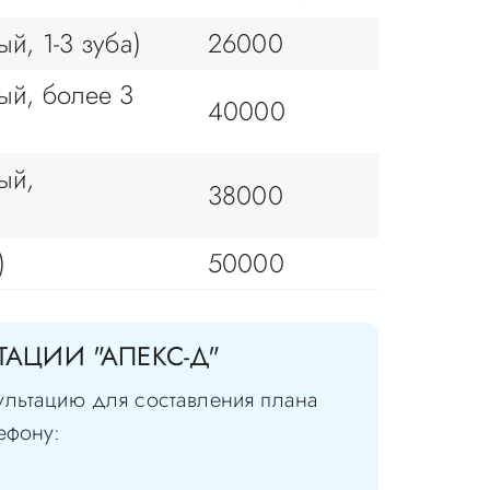
й, 1-3 зуба)
26000
ый, более 3
40000
ый,
38000
)
50000
АЦИИ "АПЕКС-Д"
ультацию для составления плана
ефону: