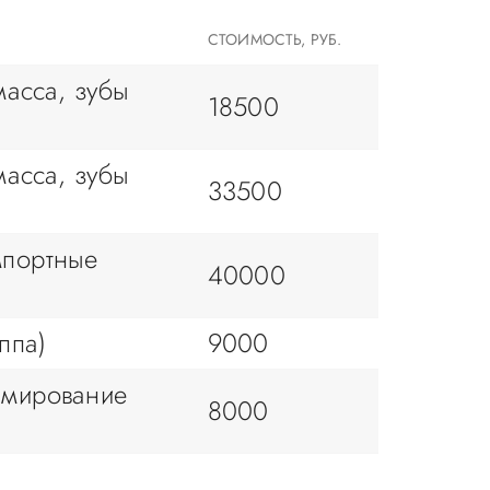
СТОИМОСТЬ, РУБ.
масса, зубы
18500
масса, зубы
33500
мпортные
40000
ппа)
9000
рмирование
8000