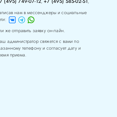
7 (495) 749-07-12
+7 (495) 585-02-51
,
,
аписав нам в мессенджеры и социальные
ети:
ли же отправить заявку он-лайн.
аш администратор свяжется с вами по
казанному телефону и согласует дату и
ремя приема.