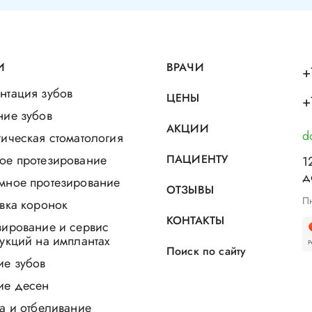
И
ВРАЧИ
+
нтация зубов
ЦЕНЫ
+
ние зубов
АКЦИИ
d
ическая стоматология
ое протезирование
ПАЦИЕНТУ
1
д
мное протезирование
ОТЗЫВЫ
Пн
вка коронок
КОНТАКТЫ
зирование и сервис
укций на имплантах
Поиск по сайту
ие зубов
ие десен
а и отбеливание