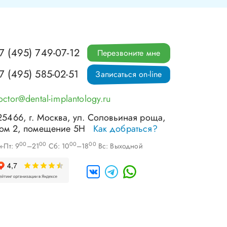
7 (495) 749-07-12
Перезвоните мне
7 (495) 585-02-51
Записаться on-line
octor@dental-implantology.ru
25466
, г.
Москва
,
ул. Соловьиная роща,
ом 2, помещение 5Н
Как добраться?
00
00
00
00
-Пт: 9
–21
Сб: 10
–18
Вс: Выходной