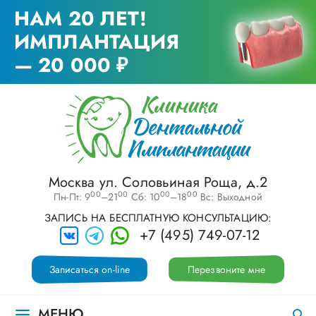
НАМ 20 ЛЕТ!
ИМПЛАНТАЦИЯ
— 20 000 ₽
Москва ул. Соловьиная Роща, д.2
00
00
00
00
Пн-Пт: 9
–21
Сб: 10
–18
Вс: Выходной
ЗАПИСЬ НА БЕСПЛАТНУЮ КОНСУЛЬТАЦИЮ:
+7 (495) 749-07-12
Записаться on-line
Перезвоните мне
МЕНЮ