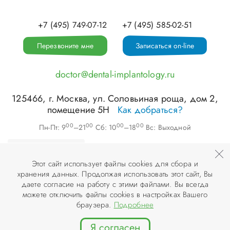
+7 (495) 749-07-12
+7 (495) 585-02-51
Перезвоните мне
Записаться on-line
doctor@dental-implantology.ru
125466
, г.
Москва
,
ул. Соловьиная роща, дом 2,
помещение 5Н
Как добраться?
00
00
00
00
Пн-Пт: 9
–21
Сб: 10
–18
Вс: Выходной
Этот сайт использует файлы cookies для сбора и
хранения данных. Продолжая использовать этот сайт, Вы
©
ООО «АПЕКС-Д»
, 2026
даете согласие на работу с этими файлами. Вы всегда
можете отключить файлы cookies в настройках Вашего
© Разработка и дизайн сайта «
Инфодизайн
» , 2007–2026
браузера.
Подробнее
Я согласен