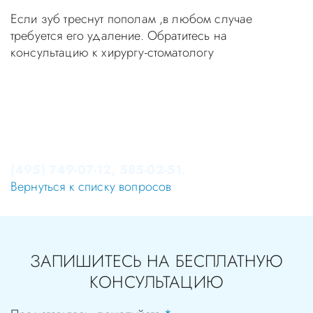
Если зуб треснут пополам ,в любом случае
требуется его удаление. Обратитесь на
консультацию к хирургу-стоматологу
Уважаемые пациенты! Не стоит заниматься
самолечением, проконсультируйтесь у врача!
Консультация в стоматологии бесплатная!
Записаться на приём в стоматологию Апекс-Д Вы
можете по телефонам администратора
(495) 749-07-12, 585-02-51.
Вернуться к списку вопросов
ЗАПИШИТЕСЬ НА БЕСПЛАТНУЮ
КОНСУЛЬТАЦИЮ