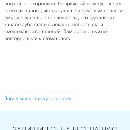
покрыть его коронкой. Неприятный привкус скорее
всего из-за того, что нарушился герметизм полости
зуба и лекарственные вещества, находящиеся в
канале зуба стали вытекать в полость рта и
смешиваться со слюной. Вам срочно нужно
повторно идти к стоматологу.
Уважаемые пациенты! Не стоит заниматься
самолечением, проконсультируйтесь у врача!
Консультация в стоматологии бесплатная!
Записаться на приём в стоматологию Апекс-Д Вы
можете по телефонам администратора
(495) 749-07-12, 585-02-51.
Вернуться к списку вопросов
ЗАПИШИТЕСЬ НА БЕСПЛАТНУЮ