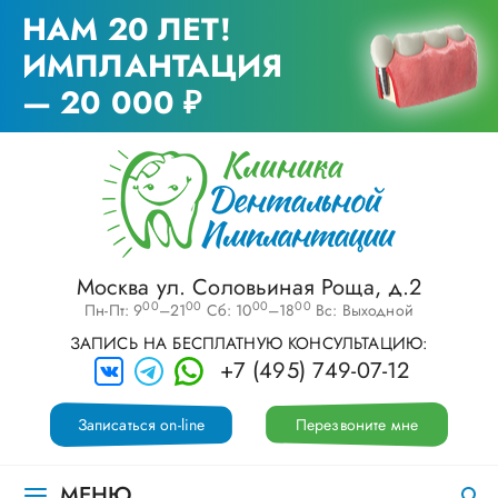
НАМ 20 ЛЕТ!
ИМПЛАНТАЦИЯ
— 20 000 ₽
Москва ул. Соловьиная Роща, д.2
00
00
00
00
Пн-Пт: 9
–21
Сб: 10
–18
Вс: Выходной
ЗАПИСЬ НА БЕСПЛАТНУЮ КОНСУЛЬТАЦИЮ:
+7 (495) 749-07-12
Записаться on-line
Перезвоните мне
МЕНЮ