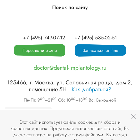
Поиск по сайту
+7 (495) 749-07-12
+7 (495) 585-02-51
Перезвоните мне
Записаться on-line
doctor@dental-implantology.ru
125466
, г.
Москва
,
ул. Соловьиная роща, дом 2,
помещение 5Н
Как добраться?
00
00
00
00
Пн-Пт: 9
–21
Сб: 10
–18
Вс: Выходной
Этот сайт использует файлы cookies для сбора и
хранения данных. Продолжая использовать этот сайт, Вы
©
ООО «АПЕКС-Д»
, 2026
даете согласие на работу с этими файлами. Вы всегда