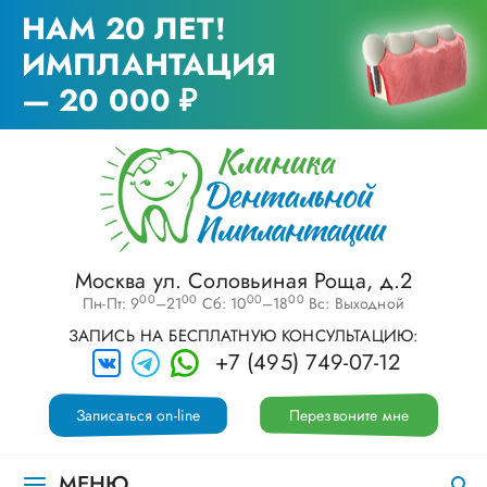
НАМ 20 ЛЕТ!
ИМПЛАНТАЦИЯ
— 20 000 ₽
Москва ул. Соловьиная Роща, д.2
00
00
00
00
Пн-Пт: 9
–21
Сб: 10
–18
Вс: Выходной
ЗАПИСЬ НА БЕСПЛАТНУЮ КОНСУЛЬТАЦИЮ:
+7 (495) 749-07-12
Записаться on-line
Перезвоните мне
МЕНЮ