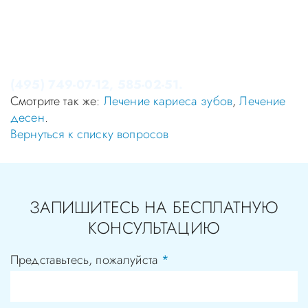
самолечением, проконсультируйтесь у врача!
Консультация в стоматологии бесплатная!
Записаться на приём в стоматологию Апекс-Д Вы
можете по телефонам администратора
(495) 749-07-12, 585-02-51.
Смотрите так же:
Лечение кариеса зубов
,
Лечение
десен
.
Вернуться к списку вопросов
ЗАПИШИТЕСЬ НА БЕСПЛАТНУЮ
КОНСУЛЬТАЦИЮ
Представьтесь, пожалуйста
*