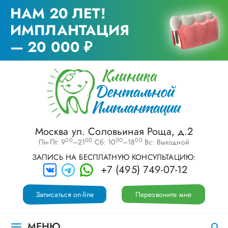
НАМ 20 ЛЕТ!
ИМПЛАНТАЦИЯ
— 20 000 ₽
Москва ул. Соловьиная Роща, д.2
00
00
00
00
Пн-Пт: 9
–21
Сб: 10
–18
Вс: Выходной
ЗАПИСЬ НА БЕСПЛАТНУЮ КОНСУЛЬТАЦИЮ:
+7 (495) 749-07-12
Записаться on-line
Перезвоните мне
МЕНЮ