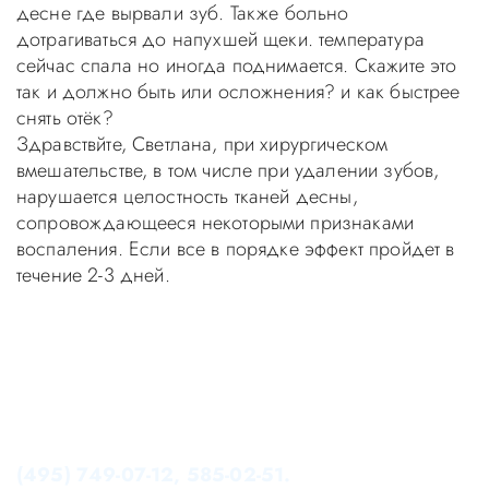
десне где вырвали зуб. Также больно
дотрагиваться до напухшей щеки. температура
сейчас спала но иногда поднимается. Скажите это
так и должно быть или осложнения? и как быстрее
снять отёк?
Здравствйте, Светлана, при хирургическом
вмешательстве, в том числе при удалении зубов,
нарушается целостность тканей десны,
сопровождающееся некоторыми признаками
воспаления. Если все в порядке эффект пройдет в
течение 2-3 дней.
Уважаемые пациенты! Не стоит заниматься
самолечением, проконсультируйтесь у врача!
Консультация в стоматологии бесплатная!
Записаться на приём в стоматологию Апекс-Д Вы
можете по телефонам администратора
(495) 749-07-12, 585-02-51.