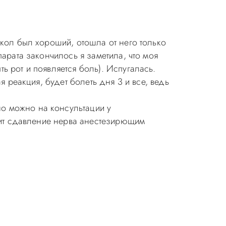
укол был хороший, отошла от него только
парата закончилось я заметила, что моя
ь рот и появляется боль). Испугалась.
я реакция, будет болеть дня 3 и все, ведь
о можно на консультации у
одит сдавление нерва анестезирющим
ия в стоматологии бесплатная!