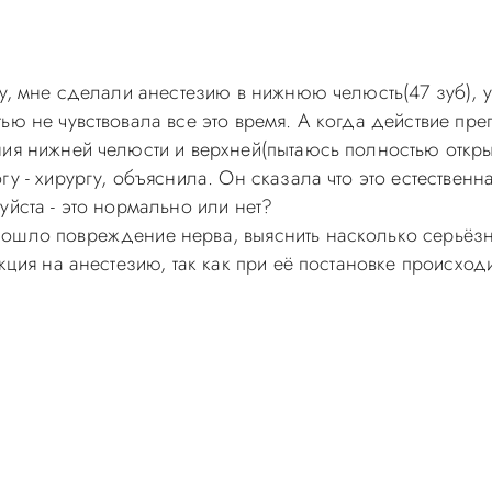
гу, мне сделали анестезию в нижнюю челюсть(47 зуб), 
ью не чувствовала все это время. А когда действие пре
ия нижней челюсти и верхней(пытаюсь полностью открыт
у - хирургу, объяснила. Он сказала что это естественна
уйста - это нормально или нет?
зошло повреждение нерва, выяснить насколько серьёзн
акция на анестезию, так как при её постановке происх
самолечением, проконсультируйтесь у врача! Консультац
с-Д Вы можете по телефонам администратора