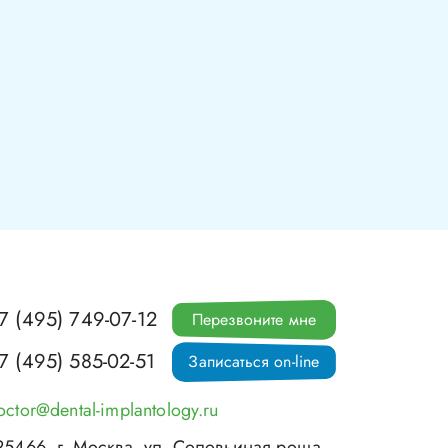
7 (495) 749-07-12
Перезвоните мне
7 (495) 585-02-51
Записаться on-line
octor@dental-implantology.ru
25466
, г.
Москва
,
ул. Соловьиная роща,