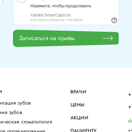
Записаться на приём
И
ВРАЧИ
+
нтация зубов
ЦЕНЫ
+
ние зубов
АКЦИИ
d
ическая стоматология
ое протезирование
ПАЦИЕНТУ
1