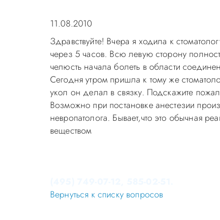
11.08.2010
Здравствуйте! Вчера я ходила к стоматоло
через 5 часов. Всю левую сторону полност
челюсть начала болеть в области соединен
Сегодня утром пришла к тому же стоматолог
укол он делал в связку. Подскажите пожал
Возможно при постановке анестезии прои
невропатолога. Бывает,что это обычная ре
веществом
Уважаемые пациенты! Не стоит заниматься 
Записаться на приём в стоматологию Апек
(495) 749-07-12, 585-02-51.
Вернуться к списку вопросов