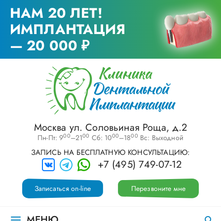
НАМ 20 ЛЕТ!
ИМПЛАНТАЦИЯ
— 20 000 ₽
Москва ул. Соловьиная Роща, д.2
00
00
00
00
Пн-Пт: 9
–21
Сб: 10
–18
Вс: Выходной
ЗАПИСЬ НА БЕСПЛАТНУЮ КОНСУЛЬТАЦИЮ:
+7 (495) 749-07-12
Записаться on-line
Перезвоните мне
МЕНЮ