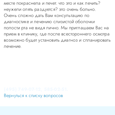
месте покраснела и печет. что это и как лечить?
неужели опять раздуется? это очень больно.
Очень сложно дать Вам консультацию по
диагностике и лечению слизистой оболочки
полости рта не видя лично. Мы приглашаем Вас на
прием в клинику, где после всестороннего осмотра
возможно будет установить диагноз и спланировать
лечение.
Уважаемые пациенты! Не стоит заниматься
самолечением, проконсультируйтесь у врача!
Консультация в стоматологии бесплатная!
Записаться на приём в стоматологию Апекс-Д Вы
можете по телефонам администратора
(495) 749-07-12, 585-02-51.
Вернуться к списку вопросов