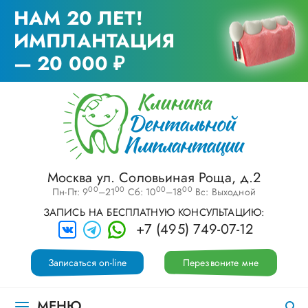
НАМ 20 ЛЕТ!
ИМПЛАНТАЦИЯ
— 20 000 ₽
Москва ул. Соловьиная Роща, д.2
00
00
00
00
Пн-Пт: 9
–21
Сб: 10
–18
Вс: Выходной
ЗАПИСЬ НА БЕСПЛАТНУЮ КОНСУЛЬТАЦИЮ:
+7 (495) 749-07-12
Записаться on-line
Перезвоните мне
МЕНЮ