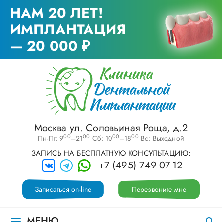
НАМ 20 ЛЕТ!
ИМПЛАНТАЦИЯ
— 20 000 ₽
Москва ул. Соловьиная Роща, д.2
00
00
00
00
Пн-Пт: 9
–21
Сб: 10
–18
Вс: Выходной
ЗАПИСЬ НА БЕСПЛАТНУЮ КОНСУЛЬТАЦИЮ:
+7 (495) 749-07-12
Записаться on-line
Перезвоните мне
МЕНЮ