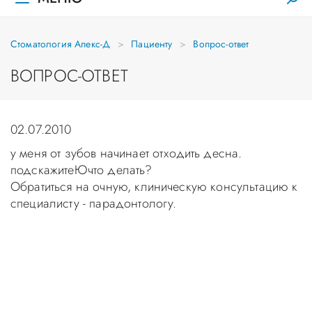
Стоматология Апекс-Д
Пациенту
Вопрос-ответ
ВОПРОС-ОТВЕТ
02.07.2010
у меня от зубов начинает отходить десна.
подскажитеЮчто делать?
Обратиться на очную, клиническую консультацию к
специалисту - парадонтологу.
Уважаемые пациенты! Не стоит заниматься
самолечением, проконсультируйтесь у врача!
Консультация в стоматологии бесплатная!
Записаться на приём в стоматологию Апекс-Д Вы