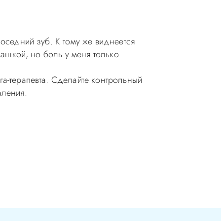
оседний зуб. К тому же виднеется
машкой, но боль у меня только
га-терапевта. Сделайте контрольный
аления.
ия в стоматологии бесплатная!