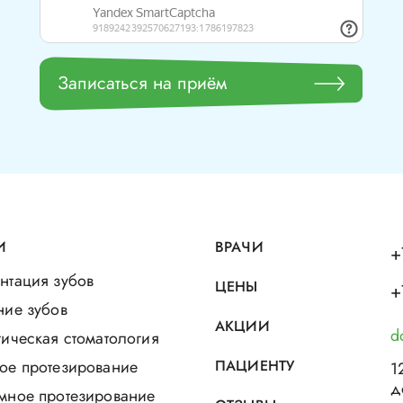
Записаться на приём
И
ВРАЧИ
+
нтация зубов
ЦЕНЫ
+
ние зубов
АКЦИИ
d
ическая стоматология
ое протезирование
ПАЦИЕНТУ
1
д
мное протезирование