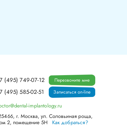
7 (495) 749-07-12
Перезвоните мне
7 (495) 585-02-51
Записаться on-line
octor@dental-implantology.ru
25466
, г.
Москва
,
ул. Соловьиная роща,
ом 2, помещение 5Н
Как добраться?