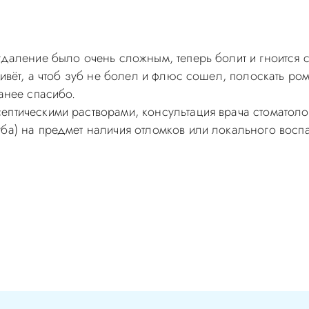
удаление было очень сложным, теперь болит и гноится с
живёт, а чтоб зуб не болел и флюс сошел, полоскать ро
анее спасибо.
ептическими растворами, консультация врача стоматоло
уба) на предмет наличия отломков или локального восп
самолечением, проконсультируйтесь у врача! Консультац
с-Д Вы можете по телефонам администратора