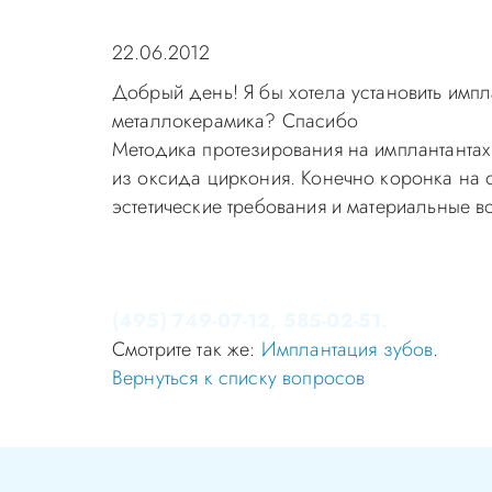
22.06.2012
Добрый день! Я бы хотела установить импл
металлокерамика? Спасибо
Методика протезирования на имплантантах
из оксида циркония. Конечно коронка на о
эстетические требования и материальные в
Уважаемые пациенты! Не стоит заниматься 
Записаться на приём в стоматологию Апек
(495) 749-07-12, 585-02-51.
Смотрите так же:
Имплантация зубов
.
Вернуться к списку вопросов