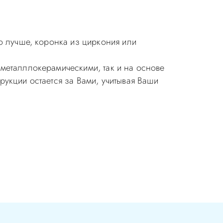
о лучше, коронка из циркония или
металллокерамическими, так и на основе
укции остается за Вами, учитывая Ваши
ия в стоматологии бесплатная!