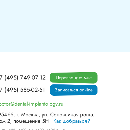
7 (495) 749-07-12
Перезвоните мне
7 (495) 585-02-51
Записаться on-line
octor@dental-implantology.ru
25466
, г.
Москва
,
ул. Соловьиная роща,
ом 2, помещение 5Н
Как добраться?
00
00
00
00