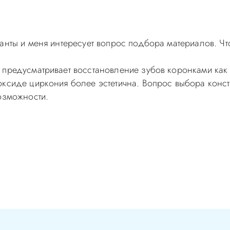
анты и меня интересует вопрос подбора материалов. Чт
 предусматривает восстановление зубов коронками как 
ксиде циркония более эстетична. Вопрос выбора констр
озможности.
самолечением, проконсультируйтесь у врача! Консультац
с-Д Вы можете по телефонам администратора