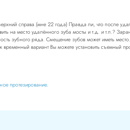
верхний справа.(мне 22 года) Правда ли, что после уд
авить на место удалённого зуба мосты и т.д. и т.п.? Зара
ость зубного ряда. Смещение зубов может иметь место
Как временный вариант Вы можете установить съемный про
самолечением, проконсультируйтесь у врача! Консультац
с-Д Вы можете по телефонам администратора
ное протезирование
.