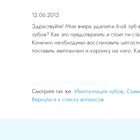
12.06.2012
Здраствуйте! Мне вчера удалили 6-ой зуб 
зубов? Как это предотвратить и стоит ли ст
Конечно необходимо восстановить целостн
поставить имплантант и коронку на него. 
Уважаемые пациенты! Не стоит заниматься 
Записаться на приём в стоматологию Апек
(495) 749-07-12, 585-02-51.
Смотрите так же:
Имплантация зубов
,
Съем
Вернуться к списку вопросов