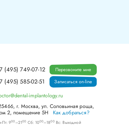
7 (495) 749-07-12
Перезвоните мне
7 (495) 585-02-51
Записаться on-line
octor@dental-implantology.ru
25466
, г.
Москва
,
ул. Соловьиная роща,
ом 2, помещение 5Н
Как добраться?
00
00
00
00
-Пт: 9
–21
Сб: 10
–18
Вс: Выходной