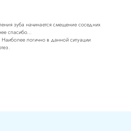
аления зуба начинается смещение соседних
нее спасибо...
. Наиболее логично в данной ситуации
тез.
ия в стоматологии бесплатная!