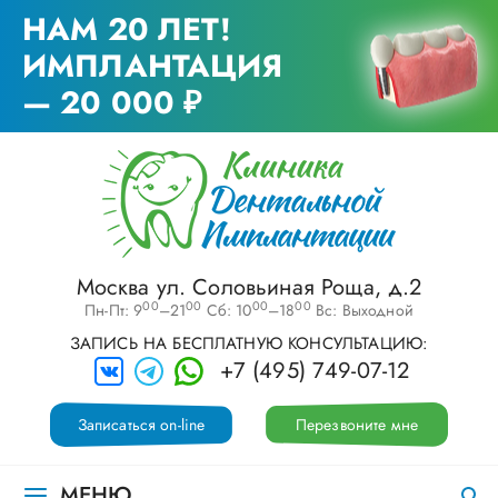
НАМ 20 ЛЕТ!
ИМПЛАНТАЦИЯ
— 20 000 ₽
Москва ул. Соловьиная Роща, д.2
00
00
00
00
Пн-Пт: 9
–21
Сб: 10
–18
Вс: Выходной
ЗАПИСЬ НА БЕСПЛАТНУЮ КОНСУЛЬТАЦИЮ:
+7 (495) 749-07-12
Записаться on-line
Перезвоните мне
МЕНЮ