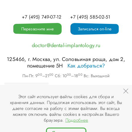
+7 (495) 749-07-12
+7 (495) 585-02-51
Перезвоните мне
Записаться on-line
doctor@dental-implantology.ru
125466
, г.
Москва
,
ул. Соловьиная роща, дом 2,
помещение 5Н
Как добраться?
00
00
00
00
Пн-Пт: 9
–21
Сб: 10
–18
Вс: Выходной
Этот сайт использует файлы cookies для сбора и
хранения данных. Продолжая использовать этот сайт, Вы
©
ООО «АПЕКС-Д»
, 2026
даете согласие на работу с этими файлами. Вы всегда
можете отключить файлы cookies в настройках Вашего
© Разработка и дизайн сайта «
Инфодизайн
» , 2007–2026
браузера.
Подробнее