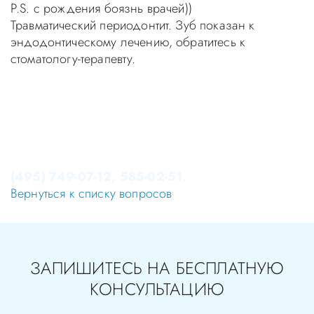
P.S. с рождения боязнь врачей))
Травматический периодонтит. Зуб показан к
эндодонтическому лечению, обратитесь к
стоматологу-терапевту.
Уважаемые пациенты! Не стоит заниматься
самолечением, проконсультируйтесь у врача!
Консультация в стоматологии бесплатная!
Записаться на приём в стоматологию Апекс-Д Вы
можете по телефонам администратора
(495) 749-07-12, 585-02-51.
Вернуться к списку вопросов
ЗАПИШИТЕСЬ НА БЕСПЛАТНУЮ
КОНСУЛЬТАЦИЮ