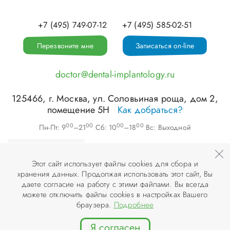
+7 (495) 749-07-12
+7 (495) 585-02-51
Перезвоните мне
Записаться on-line
doctor@dental-implantology.ru
125466
, г.
Москва
,
ул. Соловьиная роща, дом 2,
помещение 5Н
Как добраться?
00
00
00
00
Пн-Пт: 9
–21
Сб: 10
–18
Вс: Выходной
Этот сайт использует файлы cookies для сбора и
хранения данных. Продолжая использовать этот сайт, Вы
©
ООО «АПЕКС-Д»
, 2026
даете согласие на работу с этими файлами. Вы всегда
можете отключить файлы cookies в настройках Вашего
© Разработка и дизайн сайта «
Инфодизайн
» , 2007–2026
браузера.
Подробнее
Я согласен