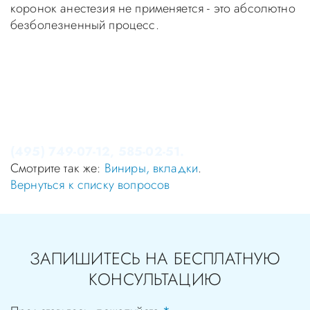
коронок анестезия не применяется - это абсолютно
безболезненный процесс.
Уважаемые пациенты! Не стоит заниматься
самолечением, проконсультируйтесь у врача!
Консультация в стоматологии бесплатная!
Записаться на приём в стоматологию Апекс-Д Вы
можете по телефонам администратора
(495) 749-07-12, 585-02-51.
Смотрите так же:
Виниры, вкладки
.
Вернуться к списку вопросов
ЗАПИШИТЕСЬ НА БЕСПЛАТНУЮ
КОНСУЛЬТАЦИЮ