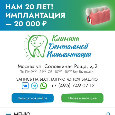
НАМ 20 ЛЕТ!
ИМПЛАНТАЦИЯ
— 20 000 ₽
Москва ул. Соловьиная Роща, д.2
00
00
00
00
Пн-Пт: 9
–21
Сб: 10
–18
Вс: Выходной
ЗАПИСЬ НА БЕСПЛАТНУЮ КОНСУЛЬТАЦИЮ:
+7 (495) 749-07-12
Записаться on-line
Перезвоните мне
МЕНЮ