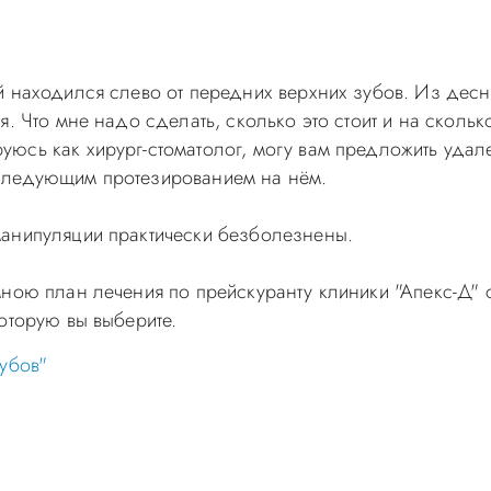
 находился слево от передних верхних зубов. Из десны
. Что мне надо сделать, сколько это стоит и на скольк
юсь как хирург-стоматолог, могу вам предложить удал
следующим протезированием на нём.
манипуляции практически безболезнены.
ною план лечения по прейскуранту клиники "Апекс-Д" с
оторую вы выберите.
убов"
самолечением, проконсультируйтесь у врача! Консультац
с-Д Вы можете по телефонам администратора