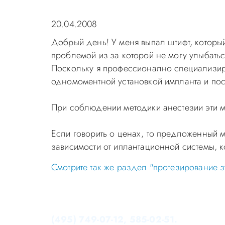
20.04.2008
Добрый день! У меня выпал штифт, который
проблемой из-за которой не могу улыбаться
Поскольку я профессионално специализиру
одномоментной установкой импланта и по
При соблюдении методики анестезии эти 
Если говорить о ценах, то предложенный м
зависимости от иплантационной системы, к
Смотрите так же раздел "протезирование з
Уважаемые пациенты! Не стоит заниматься 
Записаться на приём в стоматологию Апек
(495) 749-07-12, 585-02-51.