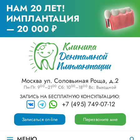
НАМ 20 ЛЕТ!
ИМПЛАНТАЦИЯ
— 20 000 ₽
Москва ул. Соловьиная Роща, д.2
00
00
00
00
Пн-Пт: 9
–21
Сб: 10
–18
Вс: Выходной
ЗАПИСЬ НА БЕСПЛАТНУЮ КОНСУЛЬТАЦИЮ:
+7 (495) 749-07-12
Записаться on-line
Перезвоните мне
МЕНЮ