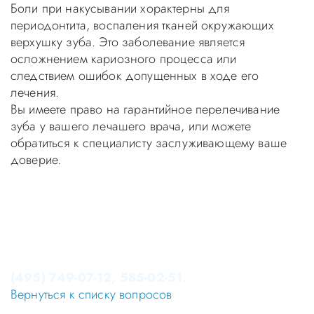
Боли при накусывании хорактерны для
периодонтита, воспаления тканей окружающих
верхушку зуба. Это заболевание является
осложнением кариозного процесса или
следствием ошибок допущенных в ходе его
лечения.
Вы имеете право на гарантийное перелечивание
зуба у вашего лечашего врача, или можете
обратиться к специалисту заслуживающему ваше
доверие.
Уважаемые пациенты! Не стоит заниматься
самолечением, проконсультируйтесь у врача!
Консультация в стоматологии бесплатная!
Записаться на приём в стоматологию Апекс-Д Вы
можете по телефонам администратора
(495) 749-07-12, 585-02-51.
Вернуться к списку вопросов