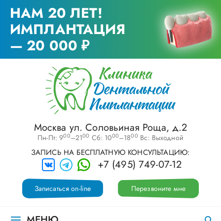
НАМ 20 ЛЕТ!
ИМПЛАНТАЦИЯ
— 20 000 ₽
Москва ул. Соловьиная Роща, д.2
00
00
00
00
Пн-Пт: 9
–21
Сб: 10
–18
Вс: Выходной
ЗАПИСЬ НА БЕСПЛАТНУЮ КОНСУЛЬТАЦИЮ:
+7 (495) 749-07-12
Записаться on-line
Перезвоните мне
МЕНЮ