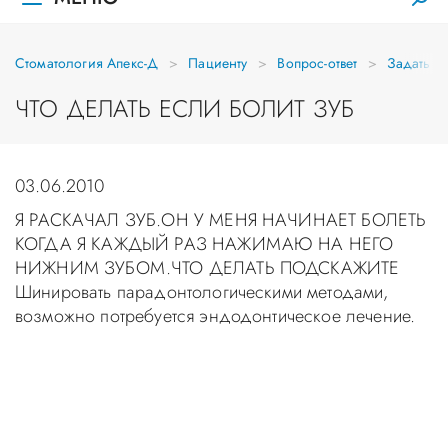
Стоматология Апекс-Д
Пациенту
Вопрос-ответ
Задать в
ЧТО ДЕЛАТЬ ЕСЛИ БОЛИТ ЗУБ
03.06.2010
Я РАСКАЧАЛ ЗУБ.ОН У МЕНЯ НАЧИНАЕТ БОЛЕТЬ
КОГДА Я КАЖДЫЙ РАЗ НАЖИМАЮ НА НЕГО
НИЖНИМ ЗУБОМ.ЧТО ДЕЛАТЬ ПОДСКАЖИТЕ
Шинировать парадонтологическими методами,
возможно потребуется эндодонтическое лечение.
Уважаемые пациенты! Не стоит заниматься
самолечением, проконсультируйтесь у врача!
Консультация в стоматологии бесплатная!