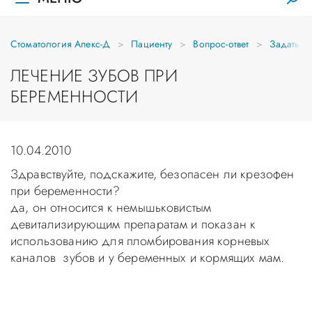
Стоматология Апекс-Д
Пациенту
Вопрос-ответ
Задать в
ЛЕЧЕНИЕ ЗУБОВ ПРИ
БЕРЕМЕННОСТИ
10.04.2010
Здравствуйте, подскажите, безопасен ли крезофен
при беременности?
да, он относится к немышьковистым
девитализирующим препаратам и показан к
использованию для пломбирования корневых
каналов зубов и у беременных и кормящих мам.
Уважаемые пациенты! Не стоит заниматься
самолечением, проконсультируйтесь у врача!