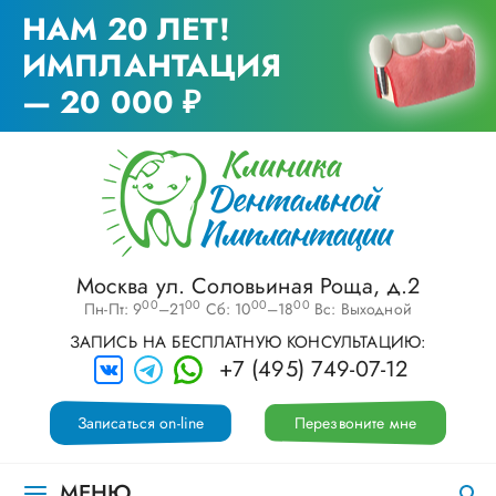
НАМ 20 ЛЕТ!
ИМПЛАНТАЦИЯ
— 20 000 ₽
Москва ул. Соловьиная Роща, д.2
00
00
00
00
Пн-Пт: 9
–21
Сб: 10
–18
Вс: Выходной
ЗАПИСЬ НА БЕСПЛАТНУЮ КОНСУЛЬТАЦИЮ:
+7 (495) 749-07-12
Записаться on-line
Перезвоните мне
МЕНЮ