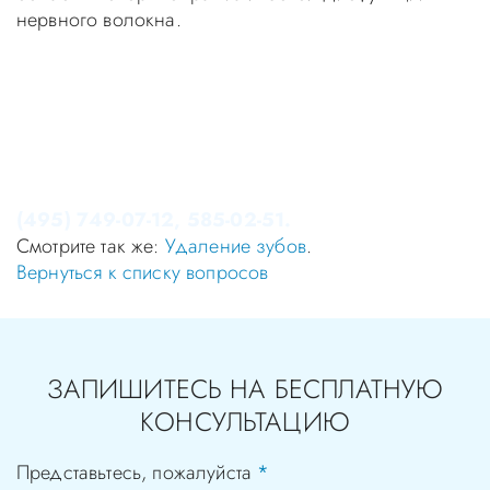
нервного волокна.
Уважаемые пациенты! Не стоит заниматься
самолечением, проконсультируйтесь у врача!
Консультация в стоматологии бесплатная!
Записаться на приём в стоматологию Апекс-Д Вы
можете по телефонам администратора
(495) 749-07-12, 585-02-51.
Смотрите так же:
Удаление зубов
.
Вернуться к списку вопросов
ЗАПИШИТЕСЬ НА БЕСПЛАТНУЮ
КОНСУЛЬТАЦИЮ
Представьтесь, пожалуйста
*