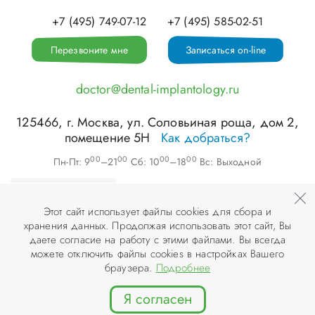
+7 (495) 749-07-12
+7 (495) 585-02-51
Перезвоните мне
Записаться on-line
doctor@dental-implantology.ru
125466
, г.
Москва
,
ул. Соловьиная роща, дом 2,
помещение 5Н
Как добраться?
00
00
00
00
Пн-Пт: 9
–21
Сб: 10
–18
Вс: Выходной
Этот сайт использует файлы cookies для сбора и
хранения данных. Продолжая использовать этот сайт, Вы
©
ООО «АПЕКС-Д»
, 2026
даете согласие на работу с этими файлами. Вы всегда
можете отключить файлы cookies в настройках Вашего
© Разработка и дизайн сайта «
Инфодизайн
» , 2007–2026
браузера.
Подробнее
Я согласен