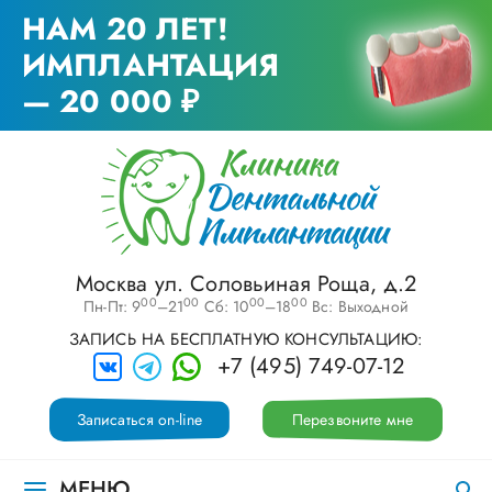
НАМ 20 ЛЕТ!
ИМПЛАНТАЦИЯ
— 20 000 ₽
Москва ул. Соловьиная Роща, д.2
00
00
00
00
Пн-Пт: 9
–21
Сб: 10
–18
Вс: Выходной
ЗАПИСЬ НА БЕСПЛАТНУЮ КОНСУЛЬТАЦИЮ:
+7 (495) 749-07-12
Записаться on-line
Перезвоните мне
МЕНЮ