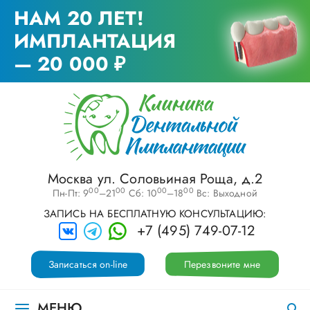
НАМ 20 ЛЕТ!
ИМПЛАНТАЦИЯ
— 20 000 ₽
Москва ул. Соловьиная Роща, д.2
00
00
00
00
Пн-Пт: 9
–21
Сб: 10
–18
Вс: Выходной
ЗАПИСЬ НА БЕСПЛАТНУЮ КОНСУЛЬТАЦИЮ:
+7 (495) 749-07-12
Записаться on-line
Перезвоните мне
МЕНЮ