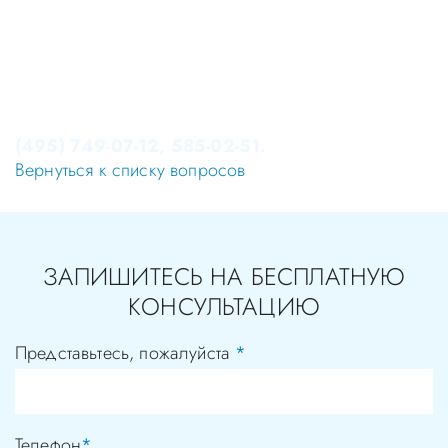
Уважаемые пациенты! Не стоит заниматься
самолечением, проконсультируйтесь у врача!
Консультация в стоматологии бесплатная!
Записаться на приём в стоматологию Апекс-Д Вы
можете по телефонам администратора
(495) 749-07-12, 585-02-51.
Вернуться к списку вопросов
ЗАПИШИТЕСЬ НА БЕСПЛАТНУЮ
КОНСУЛЬТАЦИЮ
Представьтесь, пожалуйста
*
Телефон
*