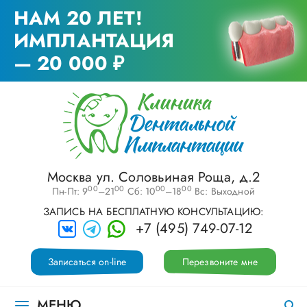
НАМ 20 ЛЕТ!
ИМПЛАНТАЦИЯ
— 20 000 ₽
Москва ул. Соловьиная Роща, д.2
00
00
00
00
Пн-Пт: 9
–21
Сб: 10
–18
Вс: Выходной
ЗАПИСЬ НА БЕСПЛАТНУЮ КОНСУЛЬТАЦИЮ:
+7 (495) 749-07-12
Записаться on-line
Перезвоните мне
МЕНЮ