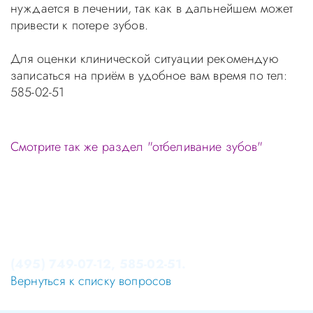
нуждается в лечении, так как в дальнейшем может
привести к потере зубов.
Для оценки клинической ситуации рекомендую
записаться на приём в удобное вам время по тел:
585-02-51
Смотрите так же раздел "отбеливание зубов"
Уважаемые пациенты! Не стоит заниматься
самолечением, проконсультируйтесь у врача!
Консультация в стоматологии бесплатная!
Записаться на приём в стоматологию Апекс-Д Вы
можете по телефонам администратора
(495) 749-07-12, 585-02-51.
Вернуться к списку вопросов