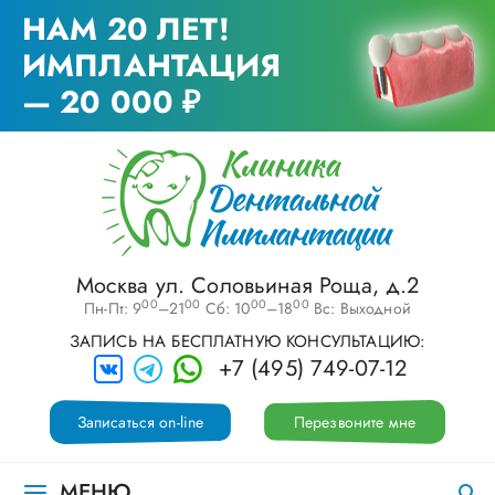
НАМ 20 ЛЕТ!
ИМПЛАНТАЦИЯ
— 20 000 ₽
Москва ул. Соловьиная Роща, д.2
00
00
00
00
Пн-Пт: 9
–21
Сб: 10
–18
Вс: Выходной
ЗАПИСЬ НА БЕСПЛАТНУЮ КОНСУЛЬТАЦИЮ:
+7 (495) 749-07-12
Записаться on-line
Перезвоните мне
МЕНЮ