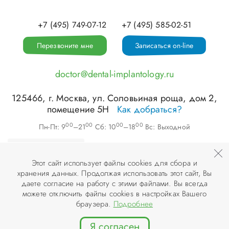
+7 (495) 749-07-12
+7 (495) 585-02-51
Перезвоните мне
Записаться on-line
doctor@dental-implantology.ru
125466
, г.
Москва
,
ул. Соловьиная роща, дом 2,
помещение 5Н
Как добраться?
00
00
00
00
Пн-Пт: 9
–21
Сб: 10
–18
Вс: Выходной
Этот сайт использует файлы cookies для сбора и
хранения данных. Продолжая использовать этот сайт, Вы
©
ООО «АПЕКС-Д»
, 2026
даете согласие на работу с этими файлами. Вы всегда
можете отключить файлы cookies в настройках Вашего
© Разработка и дизайн сайта «
Инфодизайн
» , 2007–2026
браузера.
Подробнее
Я согласен