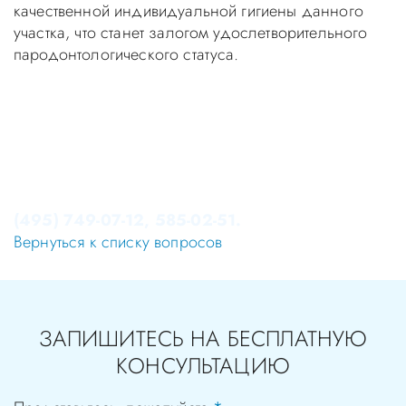
качественной индивидуальной гигиены данного
участка, что станет залогом удослетворительного
пародонтологического статуса.
Уважаемые пациенты! Не стоит заниматься
самолечением, проконсультируйтесь у врача!
Консультация в стоматологии бесплатная!
Записаться на приём в стоматологию Апекс-Д Вы
можете по телефонам администратора
(495) 749-07-12, 585-02-51.
Вернуться к списку вопросов
ЗАПИШИТЕСЬ НА БЕСПЛАТНУЮ
КОНСУЛЬТАЦИЮ