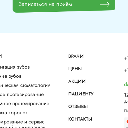
Записаться на приём
И
ВРАЧИ
+
нтация зубов
ЦЕНЫ
+
ние зубов
АКЦИИ
d
ическая стоматология
ое протезирование
ПАЦИЕНТУ
1
д
мное протезирование
ОТЗЫВЫ
Пн
вка коронок
КОНТАКТЫ
зирование и сервис
укций на имплантах