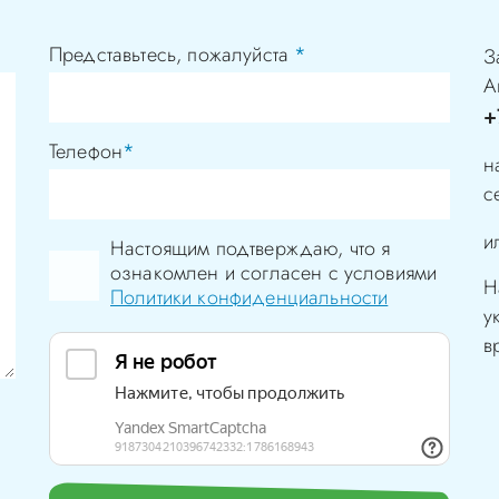
Представьтесь, пожалуйста
*
З
А
+
Телефон
*
н
с
и
Настоящим подтверждаю, что я
ознакомлен и согласен с условиями
Н
Политики конфиденциальности
у
в