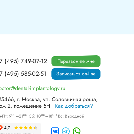
7 (495) 749-07-12
Перезвоните мне
7 (495) 585-02-51
Записаться on-line
octor@dental-implantology.ru
25466
, г.
Москва
,
ул. Соловьиная роща,
ом 2, помещение 5Н
Как добраться?
00
00
00
00
-Пт: 9
–21
Сб: 10
–18
Вс: Выходной