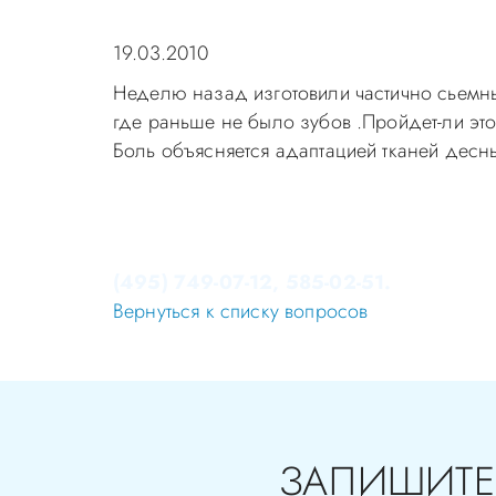
19.03.2010
Неделю назад изготовили частично сьемны
где раньше не было зубов .Пройдет-ли эт
Боль объясняется адаптацией тканей десны
Уважаемые пациенты! Не стоит заниматься 
Записаться на приём в стоматологию Апек
(495) 749-07-12, 585-02-51.
Вернуться к списку вопросов
ЗАПИШИТЕ