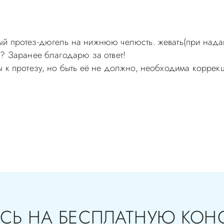
й протез-дюгель на нижнюю челюсть. жевать(при нада
о? Заранее благодарю за ответ!
 к протезу, но быть её не должно, необходима коррекц
самолечением, проконсультируйтесь у врача! Консультац
с-Д Вы можете по телефонам администратора
СЬ НА БЕСПЛАТНУЮ КОН