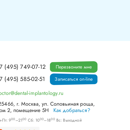
7 (495) 749-07-12
Перезвоните мне
7 (495) 585-02-51
Записаться on-line
octor@dental-implantology.ru
25466
, г.
Москва
,
ул. Соловьиная роща,
ом 2, помещение 5Н
Как добраться?
00
00
00
00
-Пт: 9
–21
Сб: 10
–18
Вс: Выходной