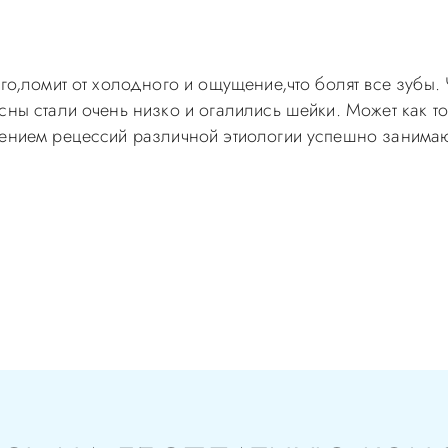
ого,ломит от холодного и ощущение,что болят все зубы.
есны стали очень низко и огалились шейки. Может как 
чением рецессий различной этиологии успешно занима
самолечением, проконсультируйтесь у врача! Консультац
с-Д Вы можете по телефонам администратора