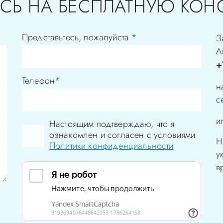
СЬ НА БЕСПЛАТНУЮ КОН
Представьтесь, пожалуйста
*
З
А
+
Телефон
*
н
с
и
Настоящим подтверждаю, что я
ознакомлен и согласен с условиями
Н
Политики конфиденциальности
у
в