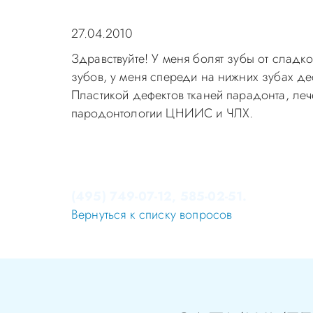
27.04.2010
Здравствуйте! У меня болят зубы от сладк
зубов, у меня спереди на нижних зубах д
Пластикой дефектов тканей парадонта, ле
пародонтологии ЦНИИС и ЧЛХ.
Уважаемые пациенты! Не стоит заниматься 
Записаться на приём в стоматологию Апек
(495) 749-07-12, 585-02-51.
Вернуться к списку вопросов