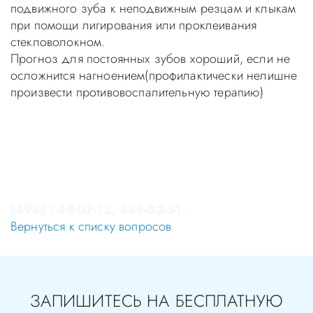
подвижного зуба к неподвижным резцам и клыкам
при помощи лигирования или проклеивания
стекловолокном.
Прогноз для постоянных зубов хороший, если не
осложнится нагноением(профилактически нелишне
произвести противовоспалительную терапию)
Уважаемые пациенты! Не стоит заниматься
самолечением, проконсультируйтесь у врача!
Консультация в стоматологии бесплатная!
Записаться на приём в стоматологию Апекс-Д Вы
можете по телефонам администратора
(495) 749-07-12, 585-02-51.
Вернуться к списку вопросов
ЗАПИШИТЕСЬ НА БЕСПЛАТНУЮ