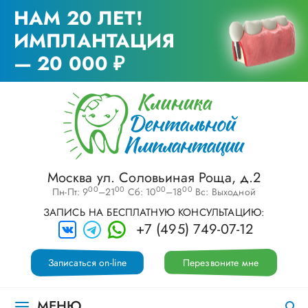
НАМ 20 ЛЕТ!
ИМПЛАНТАЦИЯ
— 20 000 ₽
Москва ул. Соловьиная Роща, д.2
00
00
00
00
Пн-Пт: 9
–21
Сб: 10
–18
Вс: Выходной
ЗАПИСЬ НА БЕСПЛАТНУЮ КОНСУЛЬТАЦИЮ:
+7 (495) 749-07-12
Записаться on-line
Перезвоните мне
МЕНЮ