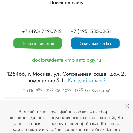
Поиск по сайту
+7 (495) 749-07-12
+7 (495) 585-02-51
Перезвоните мне
Записаться on-line
doctor@dental-implantology.ru
125466
, г.
Москва
,
ул. Соловьиная роща, дом 2,
помещение 5Н
Как добраться?
00
00
00
00
Пн-Пт: 9
–21
Сб: 10
–18
Вс: Выходной
Этот сайт использует файлы cookies для сбора и
хранения данных. Продолжая использовать этот сайт, Вы
©
ООО «АПЕКС-Д»
, 2026
даете согласие на работу с этими файлами. Вы всегда
можете отключить файлы cookies в настройках Вашего
© Разработка и дизайн сайта «
Инфодизайн
» , 2007–2026