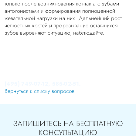
только после возникновения контакта с зубами-
антогонистами и формирования полноценной
жевательной нагрузки на них. Дальнейший рост
челюстных костей и прорезывание оставшихся
зубов выровняют ситуацию, наблюдайте.
Уважаемые пациенты! Не стоит заниматься
самолечением, проконсультируйтесь у врача!
Консультация в стоматологии бесплатная!
Записаться на приём в стоматологию Апекс-Д Вы
можете по телефонам администратора
(495) 749-07-12, 585-02-51.
Вернуться к списку вопросов
ЗАПИШИТЕСЬ НА БЕСПЛАТНУЮ
КОНСУЛЬТАЦИЮ