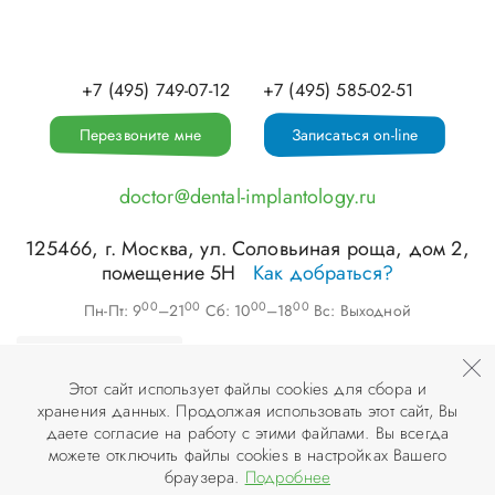
+7 (495) 749-07-12
+7 (495) 585-02-51
Перезвоните мне
Записаться on-line
doctor@dental-implantology.ru
125466
, г.
Москва
,
ул. Соловьиная роща, дом 2,
помещение 5Н
Как добраться?
00
00
00
00
Пн-Пт: 9
–21
Сб: 10
–18
Вс: Выходной
Этот сайт использует файлы cookies для сбора и
хранения данных. Продолжая использовать этот сайт, Вы
©
ООО «АПЕКС-Д»
, 2026
даете согласие на работу с этими файлами. Вы всегда
можете отключить файлы cookies в настройках Вашего
© Разработка и дизайн сайта «
Инфодизайн
» , 2007–2026
браузера.
Подробнее