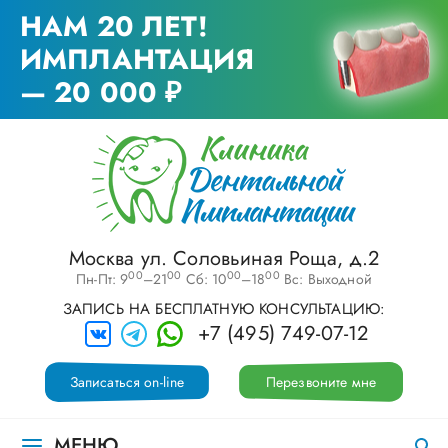
НАМ 20 ЛЕТ!
ИМПЛАНТАЦИЯ
— 20 000 ₽
Москва ул. Соловьиная Роща, д.2
00
00
00
00
Пн-Пт: 9
–21
Сб: 10
–18
Вс: Выходной
ЗАПИСЬ НА БЕСПЛАТНУЮ КОНСУЛЬТАЦИЮ:
+7 (495) 749-07-12
Записаться on-line
Перезвоните мне
МЕНЮ