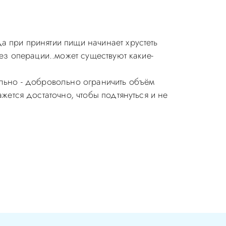
а при принятии пищи начинает хрустеть
без операции..может существуют какие-
ельно - добровольно ограничить объём
жется достаточно, чтобы подтянуться и не
ия в стоматологии бесплатная!