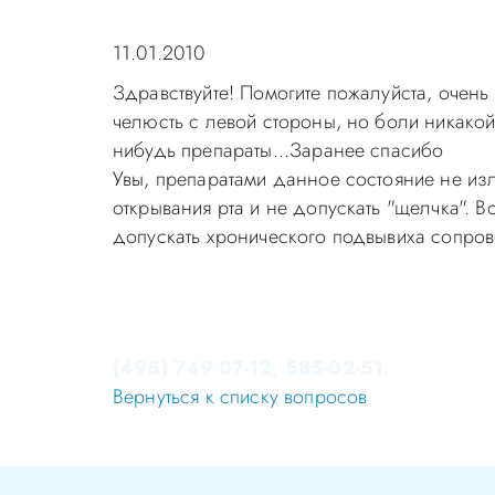
11.01.2010
Здравствуйте! Помогите пожалуйста, очень
челюсть с левой стороны, но боли никакой 
нибудь препараты...Заранее спасибо
Увы, препаратами данное состояние не изл
открывания рта и не допускать "щелчка". В
допускать хронического подвывиха сопров
Уважаемые пациенты! Не стоит заниматься 
Записаться на приём в стоматологию Апек
(495) 749-07-12, 585-02-51.
Вернуться к списку вопросов