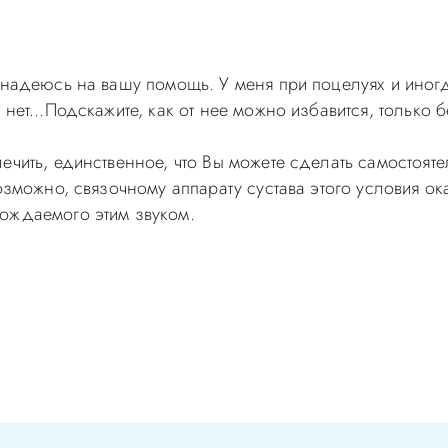
 надеюсь на вашу помощь. У меня при поцелуях и иногд
нет...Подскажите, как от нее можно избавится, только 
ечить, единственное, что Вы можете сделать самостоят
озможно, связочному аппарату сустава этого условия ока
ождаемого этим звуком.
самолечением, проконсультируйтесь у врача! Консультац
с-Д Вы можете по телефонам администратора