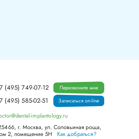
7 (495) 749-07-12
Перезвоните мне
7 (495) 585-02-51
Записаться on-line
octor@dental-implantology.ru
25466
, г.
Москва
,
ул. Соловьиная роща,
ом 2, помещение 5Н
Как добраться?