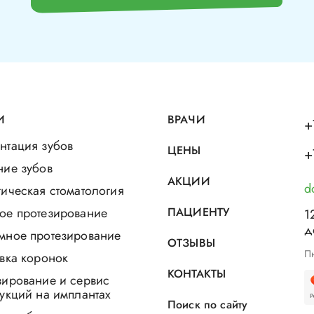
И
ВРАЧИ
+
нтация зубов
ЦЕНЫ
+
ние зубов
АКЦИИ
d
ическая стоматология
ое протезирование
ПАЦИЕНТУ
1
д
мное протезирование
ОТЗЫВЫ
Пн
вка коронок
КОНТАКТЫ
зирование и сервис
укций на имплантах
Поиск по сайту