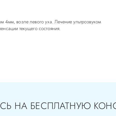
 4мм, возле левого уха. Лечение ультрозвуком
енсации текущего состояния.
самолечением, проконсультируйтесь у врача! Консультац
с-Д Вы можете по телефонам администратора
СЬ НА БЕСПЛАТНУЮ КОН