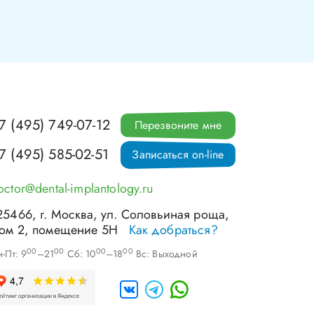
7 (495) 749-07-12
Перезвоните мне
7 (495) 585-02-51
Записаться on-line
octor@dental-implantology.ru
25466
, г.
Москва
,
ул. Соловьиная роща,
ом 2, помещение 5Н
Как добраться?
00
00
00
00
-Пт: 9
–21
Сб: 10
–18
Вс: Выходной