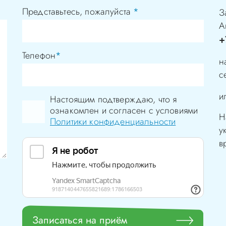
Представьтесь, пожалуйста
*
З
А
+
Телефон
*
н
с
и
Настоящим подтверждаю, что я
ознакомлен и согласен с условиями
Н
Политики конфиденциальности
у
в
Записаться на приём