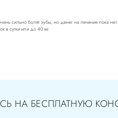
чень сильно болят зубы, но денег на лечение пока нет.
к в сутки или до 40 мг.
самолечением, проконсультируйтесь у врача! Консультац
с-Д Вы можете по телефонам администратора
СЬ НА БЕСПЛАТНУЮ КОН