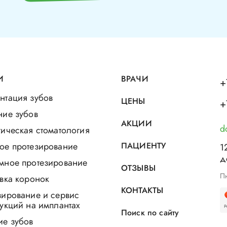
И
ВРАЧИ
+
нтация зубов
ЦЕНЫ
+
ние зубов
АКЦИИ
d
ическая стоматология
ое протезирование
ПАЦИЕНТУ
1
д
мное протезирование
ОТЗЫВЫ
Пн
вка коронок
КОНТАКТЫ
зирование и сервис
укций на имплантах
Поиск по сайту
ие зубов