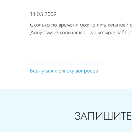
14.05.2009
Сколько по времени можно пить кетанов? о
Допустимое количество - до четырёх таблето
Уважаемые пациенты! Не стоит заниматься 
Записаться на приём в стоматологию Апек
(495) 749-07-12, 585-02-51.
Вернуться к списку вопросов
ЗАПИШИТЕ