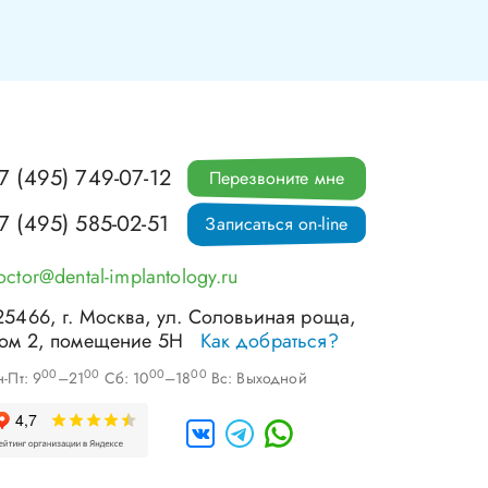
7 (495) 749-07-12
Перезвоните мне
7 (495) 585-02-51
Записаться on-line
octor@dental-implantology.ru
25466
, г.
Москва
,
ул. Соловьиная роща,
ом 2, помещение 5Н
Как добраться?
00
00
00
00
-Пт: 9
–21
Сб: 10
–18
Вс: Выходной