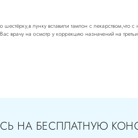
 шестёрку,в лунку вставили тампон с лекарством,что с
Вас врачу на осмотр у коррекцию назначений на третьи 
самолечением, проконсультируйтесь у врача! Консультац
с-Д Вы можете по телефонам администратора
СЬ НА БЕСПЛАТНУЮ КОН