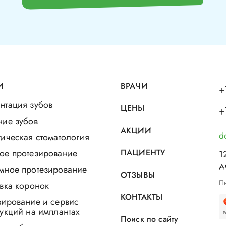
И
ВРАЧИ
+
нтация зубов
ЦЕНЫ
+
ние зубов
АКЦИИ
d
ическая стоматология
ое протезирование
ПАЦИЕНТУ
1
д
мное протезирование
ОТЗЫВЫ
Пн
вка коронок
КОНТАКТЫ
зирование и сервис
укций на имплантах
Поиск по сайту