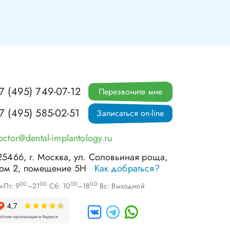
7 (495) 749-07-12
Перезвоните мне
7 (495) 585-02-51
Записаться on-line
octor@dental-implantology.ru
25466
, г.
Москва
,
ул. Соловьиная роща,
ом 2, помещение 5Н
Как добраться?
00
00
00
00
-Пт: 9
–21
Сб: 10
–18
Вс: Выходной