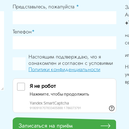
Представьтесь, пожалуйста
*
З
А
+
Телефон
*
н
с
и
Настоящим подтверждаю, что я
ознакомлен и согласен с условиями
Н
Политики конфиденциальности
у
в
Записаться на приём