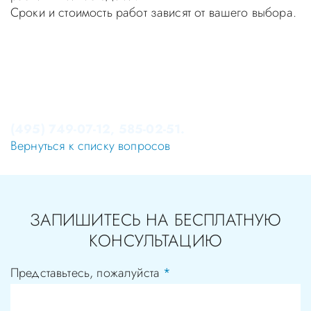
Сроки и стоимость работ зависят от вашего выбора.
Уважаемые пациенты! Не стоит заниматься
самолечением, проконсультируйтесь у врача!
Консультация в стоматологии бесплатная!
Записаться на приём в стоматологию Апекс-Д Вы
можете по телефонам администратора
(495) 749-07-12, 585-02-51.
Вернуться к списку вопросов
ЗАПИШИТЕСЬ НА БЕСПЛАТНУЮ
КОНСУЛЬТАЦИЮ
Представьтесь, пожалуйста
*