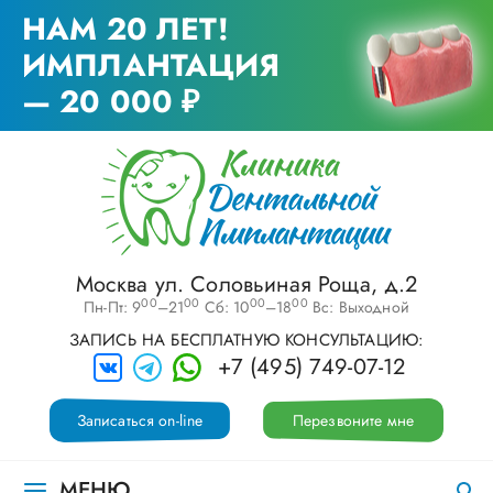
НАМ 20 ЛЕТ!
ИМПЛАНТАЦИЯ
— 20 000 ₽
Москва ул. Соловьиная Роща, д.2
00
00
00
00
Пн-Пт: 9
–21
Сб: 10
–18
Вс: Выходной
ЗАПИСЬ НА БЕСПЛАТНУЮ КОНСУЛЬТАЦИЮ:
+7 (495) 749-07-12
Записаться on-line
Перезвоните мне
МЕНЮ