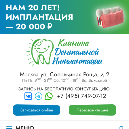
НАМ 20 ЛЕТ!
ИМПЛАНТАЦИЯ
— 20 000 ₽
Москва ул. Соловьиная Роща, д.2
00
00
00
00
Пн-Пт: 9
–21
Сб: 10
–18
Вс: Выходной
ЗАПИСЬ НА БЕСПЛАТНУЮ КОНСУЛЬТАЦИЮ:
+7 (495) 749-07-12
Записаться on-line
Перезвоните мне
МЕНЮ