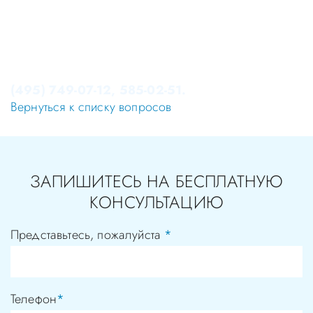
самолечением, проконсультируйтесь у врача!
Консультация в стоматологии бесплатная!
Записаться на приём в стоматологию Апекс-Д Вы
можете по телефонам администратора
(495) 749-07-12, 585-02-51.
Вернуться к списку вопросов
ЗАПИШИТЕСЬ НА БЕСПЛАТНУЮ
КОНСУЛЬТАЦИЮ
Представьтесь, пожалуйста
*
Телефон
*