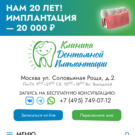
НАМ 20 ЛЕТ!
ИМПЛАНТАЦИЯ
— 20 000 ₽
Москва ул. Соловьиная Роща, д.2
00
00
00
00
Пн-Пт: 9
–21
Сб: 10
–18
Вс: Выходной
ЗАПИСЬ НА БЕСПЛАТНУЮ КОНСУЛЬТАЦИЮ:
+7 (495) 749-07-12
Записаться on-line
Перезвоните мне
МЕНЮ