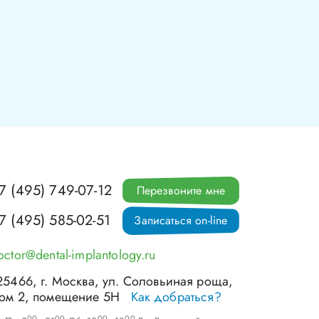
7 (495) 749-07-12
Перезвоните мне
7 (495) 585-02-51
Записаться on-line
octor@dental-implantology.ru
25466
, г.
Москва
,
ул. Соловьиная роща,
ом 2, помещение 5Н
Как добраться?
00
00
00
00