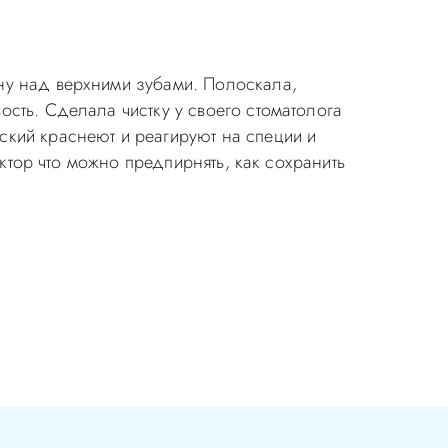
ну над верхними зубами. Полоскала,
сть. Сделала чистку у своего стоматолога
ский краснеют и реагируют на специи и
октор что можно предпирнять, как сохранить
ия в стоматологии бесплатная!