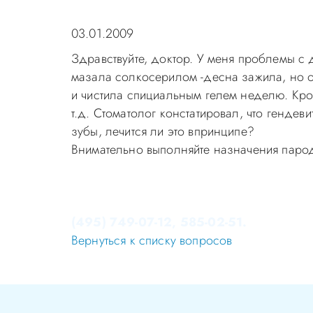
03.01.2009
Здравствуйте, доктор. У меня проблемы с
мазала солкосерилом -десна зажила, но ос
и чистила спициальным гелем неделю. Кро
т.д. Стоматолог констатировал, что гендев
зубы, лечится ли это впринципе?
Внимательно выполняйте назначения парод
Уважаемые пациенты! Не стоит заниматься 
Записаться на приём в стоматологию Апек
(495) 749-07-12, 585-02-51.
Вернуться к списку вопросов