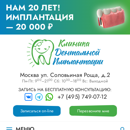
НАМ 20 ЛЕТ!
ИМПЛАНТАЦИЯ
— 20 000 ₽
Москва ул. Соловьиная Роща, д.2
00
00
00
00
Пн-Пт: 9
–21
Сб: 10
–18
Вс: Выходной
ЗАПИСЬ НА БЕСПЛАТНУЮ КОНСУЛЬТАЦИЮ:
+7 (495) 749-07-12
Записаться on-line
Перезвоните мне
МЕНЮ