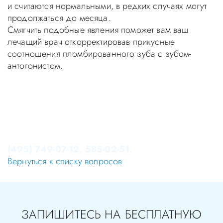
и считаются нормальными, в редких случаях могут
продолжаться до месяца.
Смягчить подобные явления поможет вам ваш
лечащий врач откорректировав прикусные
соотношения пломбированного зуба с зубом-
антогонистом.
Уважаемые пациенты! Не стоит заниматься
самолечением, проконсультируйтесь у врача!
Консультация в стоматологии бесплатная!
Записаться на приём в стоматологию Апекс-Д Вы
можете по телефонам администратора
(495) 749-07-12, 585-02-51.
Вернуться к списку вопросов
ЗАПИШИТЕСЬ НА БЕСПЛАТНУЮ