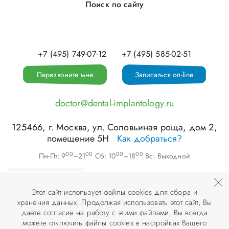
Поиск по сайту
+7 (495) 749-07-12
+7 (495) 585-02-51
Перезвоните мне
Записаться on-line
doctor@dental-implantology.ru
125466
, г.
Москва
,
ул. Соловьиная роща, дом 2,
помещение 5Н
Как добраться?
00
00
00
00
Пн-Пт: 9
–21
Сб: 10
–18
Вс: Выходной
Этот сайт использует файлы cookies для сбора и
хранения данных. Продолжая использовать этот сайт, Вы
©
ООО «АПЕКС-Д»
, 2026
даете согласие на работу с этими файлами. Вы всегда
можете отключить файлы cookies в настройках Вашего
© Разработка и дизайн сайта «
Инфодизайн
» , 2007–2026