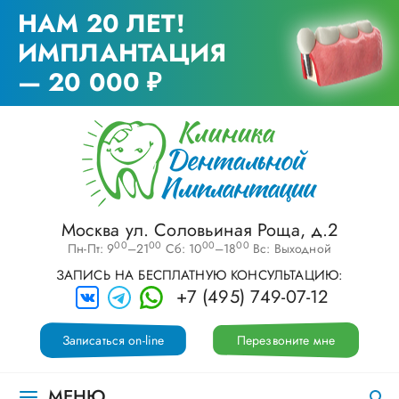
НАМ 20 ЛЕТ!
ИМПЛАНТАЦИЯ
— 20 000 ₽
Москва ул. Соловьиная Роща, д.2
00
00
00
00
Пн-Пт: 9
–21
Сб: 10
–18
Вс: Выходной
ЗАПИСЬ НА БЕСПЛАТНУЮ КОНСУЛЬТАЦИЮ:
+7 (495) 749-07-12
Записаться on-line
Перезвоните мне
МЕНЮ