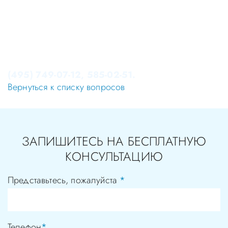
Уважаемые пациенты! Не стоит заниматься
самолечением, проконсультируйтесь у врача!
Консультация в стоматологии бесплатная!
Записаться на приём в стоматологию Апекс-Д Вы
можете по телефонам администратора
(495) 749-07-12, 585-02-51.
Вернуться к списку вопросов
ЗАПИШИТЕСЬ НА БЕСПЛАТНУЮ
КОНСУЛЬТАЦИЮ
Представьтесь, пожалуйста
*
Телефон
*