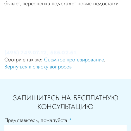
бывает, переоценка подскажет новые недостатки.
Уважаемые пациенты! Не стоит заниматься
самолечением, проконсультируйтесь у врача!
Консультация в стоматологии бесплатная!
Записаться на приём в стоматологию Апекс-Д Вы
можете по телефонам администратора
(495) 749-07-12, 585-02-51.
Смотрите так же:
Съемное протезирование
.
Вернуться к списку вопросов
ЗАПИШИТЕСЬ НА БЕСПЛАТНУЮ
КОНСУЛЬТАЦИЮ
Представьтесь, пожалуйста
*