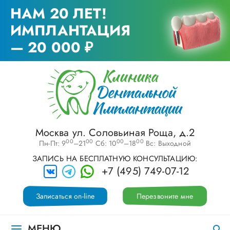
НАМ 20 ЛЕТ!
ИМПЛАНТАЦИЯ
— 20 000 ₽
Москва ул. Соловьиная Роща, д.2
00
00
00
00
Пн-Пт: 9
–21
Сб: 10
–18
Вс: Выходной
ЗАПИСЬ НА БЕСПЛАТНУЮ КОНСУЛЬТАЦИЮ:
+7 (495) 749-07-12
Записаться on-line
Перезвоните мне
МЕНЮ