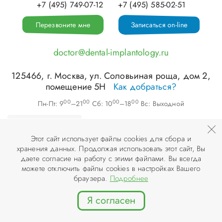
+7 (495) 749-07-12
+7 (495) 585-02-51
Перезвоните мне
Записаться on-line
doctor@dental-implantology.ru
125466
, г.
Москва
,
ул. Соловьиная роща, дом 2,
помещение 5Н
Как добраться?
00
00
00
00
Пн-Пт: 9
–21
Сб: 10
–18
Вс: Выходной
Этот сайт использует файлы cookies для сбора и
хранения данных. Продолжая использовать этот сайт, Вы
©
ООО «АПЕКС-Д»
, 2026
даете согласие на работу с этими файлами. Вы всегда
можете отключить файлы cookies в настройках Вашего
© Разработка и дизайн сайта «
Инфодизайн
» , 2007–2026
браузера.
Подробнее
Я согласен