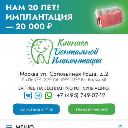
НАМ 20 ЛЕТ!
ИМПЛАНТАЦИЯ
— 20 000 ₽
Москва ул. Соловьиная Роща, д.2
00
00
00
00
Пн-Пт: 9
–21
Сб: 10
–18
Вс: Выходной
ЗАПИСЬ НА БЕСПЛАТНУЮ КОНСУЛЬТАЦИЮ:
+7 (495) 749-07-12
Записаться on-line
Перезвоните мне
МЕНЮ