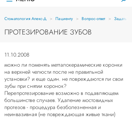
Стоматология Апекс-Д
Пациенту
Вопрос-ответ
Задать в
ПРОТЕЗИРОВАНИЕ ЗУБОВ
11.10.2008
можно ли поменять метталокерамические коронки
на верхней челюсти после не правильной
установки? и еще один. не повреждаются ли свои
зубы при снятии коронок?
Перепротезирование возможно в подавляющем
большинстве случаев. Удаление мостовидных
протезов - процедура безболезненная и
неинвазивная (не повреждающая живые ткани)
Уважаемые пациенты! Не стоит заниматься
самолечением, проконсультируйтесь у врача!