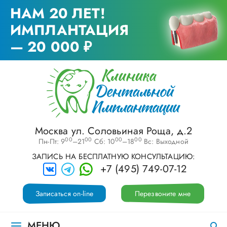
НАМ 20 ЛЕТ!
ИМПЛАНТАЦИЯ
— 20 000 ₽
Москва ул. Соловьиная Роща, д.2
00
00
00
00
Пн-Пт: 9
–21
Сб: 10
–18
Вс: Выходной
ЗАПИСЬ НА БЕСПЛАТНУЮ КОНСУЛЬТАЦИЮ:
+7 (495) 749-07-12
Записаться on-line
Перезвоните мне
МЕНЮ