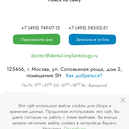
+7 (495) 749-07-12
+7 (495) 585-02-51
Перезвоните мне
Записаться on-line
doctor@dental-implantology.ru
125466
, г.
Москва
,
ул. Соловьиная роща, дом 2,
помещение 5Н
Как добраться?
00
00
00
00
Пн-Пт: 9
–21
Сб: 10
–18
Вс: Выходной
Этот сайт использует файлы cookies для сбора и
хранения данных. Продолжая использовать этот сайт, Вы
©
ООО «АПЕКС-Д»
, 2026
даете согласие на работу с этими файлами. Вы всегда
можете отключить файлы cookies в настройках Вашего
© Разработка и дизайн сайта «
Инфодизайн
» , 2007–2026
браузера.
Подробнее