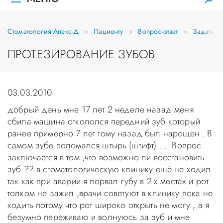
Стоматология Апекс-Д
Пациенту
Вопрос-ответ
Задать в
ПРОТЕЗИРОВАНИЕ ЗУБОВ
03.03.2010
добрый день мне 17 лет 2 неделе назад меня
сбила машина откололся передний зуб который
ранее примерно 7 лет тому назад был нарощен . В
самом зубе поломался штырь (штифт) .... Вопрос
заключается в том ,что возможно ли восстановить
зуб ?? в стоматологическую клинику ещё не ходил
так как при аварии я порвал губу в 2-х местах и рот
толком не зажил ,врачи советуют в клинику пока не
ходить потому что рот широко открыть не могу , а я
безумно переживаю и волнуюсь за зуб и мне