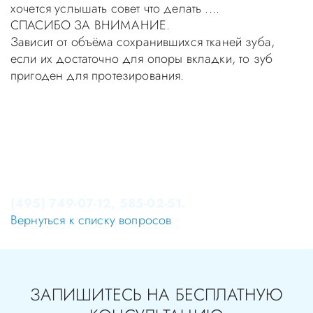
хочется услышать совет что делать ....
СПАСИБО ЗА ВНИМАНИЕ.
Зависит от объёма сохранившихся тканей зуба,
если их достаточно для опоры вкладки, то зуб
пригоден для протезирования.
Уважаемые пациенты! Не стоит заниматься
самолечением, проконсультируйтесь у врача!
Консультация в стоматологии бесплатная!
Записаться на приём в стоматологию Апекс-Д Вы
можете по телефонам администратора
(495) 749-07-12, 585-02-51.
Вернуться к списку вопросов
ЗАПИШИТЕСЬ НА БЕСПЛАТНУЮ