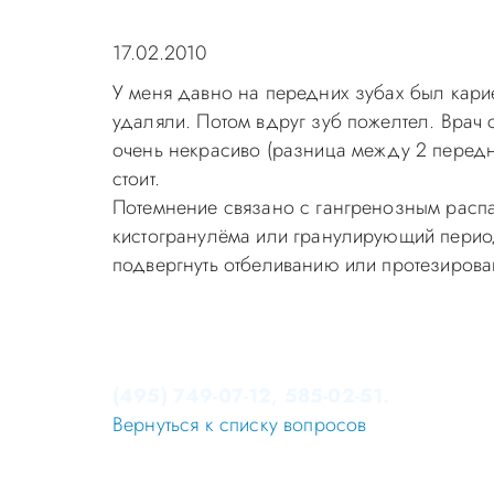
17.02.2010
У меня давно на передних зубах был карие
удаляли. Потом вдруг зуб пожелтел. Врач с
очень некрасиво (разница между 2 передни
стоит.
Потемнение связано с гангренозным распа
кистогранулёма или гранулирующий период
подвергнуть отбеливанию или протезирова
Уважаемые пациенты! Не стоит заниматься 
Записаться на приём в стоматологию Апек
(495) 749-07-12, 585-02-51.
Вернуться к списку вопросов