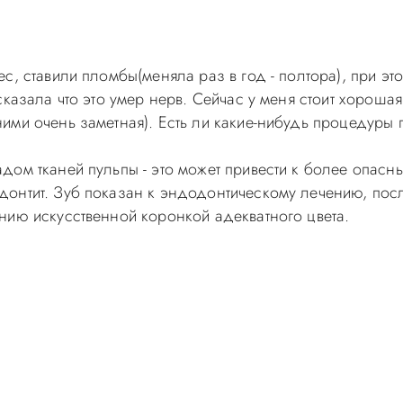
с, ставили пломбы(меняла раз в год - полтора), при эт
казала что это умер нерв. Сейчас у меня стоит хорошая
ми очень заметная). Есть ли какие-нибудь процедуры п
дом тканей пульпы - это может привести к более опасн
онтит. Зуб показан к эндодонтическому лечению, посл
нию искусственной коронкой адекватного цвета.
самолечением, проконсультируйтесь у врача! Консультац
с-Д Вы можете по телефонам администратора