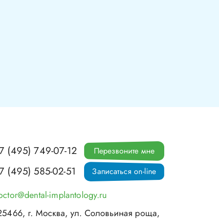
7 (495) 749-07-12
Перезвоните мне
7 (495) 585-02-51
Записаться on-line
octor@dental-implantology.ru
25466
, г.
Москва
,
ул. Соловьиная роща,