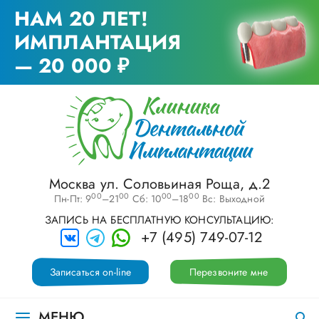
НАМ 20 ЛЕТ!
ИМПЛАНТАЦИЯ
— 20 000 ₽
Москва ул. Соловьиная Роща, д.2
00
00
00
00
Пн-Пт: 9
–21
Сб: 10
–18
Вс: Выходной
ЗАПИСЬ НА БЕСПЛАТНУЮ КОНСУЛЬТАЦИЮ:
+7 (495) 749-07-12
Записаться on-line
Перезвоните мне
МЕНЮ