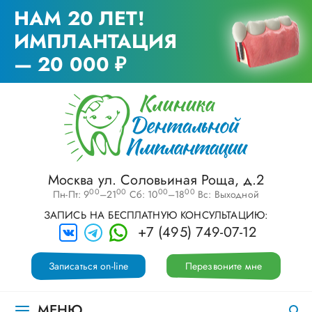
НАМ 20 ЛЕТ!
ИМПЛАНТАЦИЯ
— 20 000 ₽
Москва ул. Соловьиная Роща, д.2
00
00
00
00
Пн-Пт: 9
–21
Сб: 10
–18
Вс: Выходной
ЗАПИСЬ НА БЕСПЛАТНУЮ КОНСУЛЬТАЦИЮ:
+7 (495) 749-07-12
Записаться on-line
Перезвоните мне
МЕНЮ