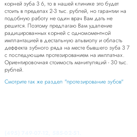
корней зуба 3 6, то в нашей клинике это будет
стоить в пределах 2-3 тыс. рублей, но гарантии на
подобную работу не один врач Вам дать не
решится. Поэтому предлагаю Вам удаление
радицированных корней с одномоментной
имплантацией в дестальную альвиолу и область
деффекта зубного ряда на месте бывшего зуба 3 7
с последующим протезированием на имплатнах.
Ориентировочная стоимость манипуляций - 30 тыс.
рублей.
Смотрите так же раздел "протезирование зубов"
Уважаемые пациенты! Не стоит заниматься
самолечением, проконсультируйтесь у врача!
Консультация в стоматологии бесплатная!
Записаться на приём в стоматологию Апекс-Д Вы
можете по телефонам администратора
(495) 749-07-12, 585-02-51.