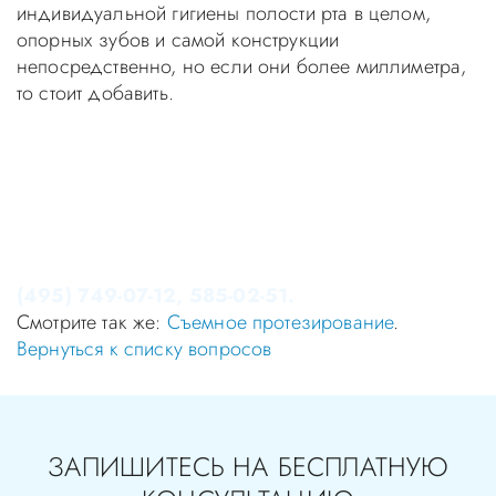
индивидуальной гигиены полости рта в целом,
опорных зубов и самой конструкции
непосредственно, но если они более миллиметра,
то стоит добавить.
Уважаемые пациенты! Не стоит заниматься
самолечением, проконсультируйтесь у врача!
Консультация в стоматологии бесплатная!
Записаться на приём в стоматологию Апекс-Д Вы
можете по телефонам администратора
(495) 749-07-12, 585-02-51.
Смотрите так же:
Съемное протезирование
.
Вернуться к списку вопросов
ЗАПИШИТЕСЬ НА БЕСПЛАТНУЮ