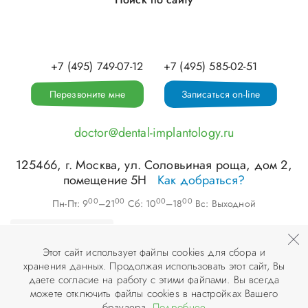
+7 (495) 749-07-12
+7 (495) 585-02-51
Перезвоните мне
Записаться on-line
doctor@dental-implantology.ru
125466
, г.
Москва
,
ул. Соловьиная роща, дом 2,
помещение 5Н
Как добраться?
00
00
00
00
Пн-Пт: 9
–21
Сб: 10
–18
Вс: Выходной
Этот сайт использует файлы cookies для сбора и
хранения данных. Продолжая использовать этот сайт, Вы
©
ООО «АПЕКС-Д»
, 2026
даете согласие на работу с этими файлами. Вы всегда
можете отключить файлы cookies в настройках Вашего
© Разработка и дизайн сайта «
Инфодизайн
» , 2007–2026
браузера.
Подробнее