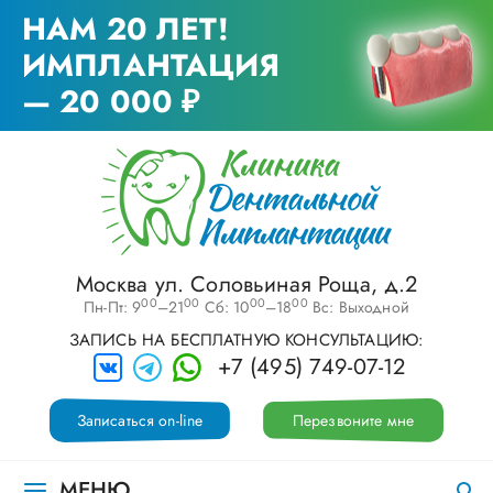
НАМ 20 ЛЕТ!
ИМПЛАНТАЦИЯ
— 20 000 ₽
Москва ул. Соловьиная Роща, д.2
00
00
00
00
Пн-Пт: 9
–21
Сб: 10
–18
Вс: Выходной
ЗАПИСЬ НА БЕСПЛАТНУЮ КОНСУЛЬТАЦИЮ:
+7 (495) 749-07-12
Записаться on-line
Перезвоните мне
МЕНЮ