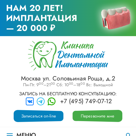
НАМ 20 ЛЕТ!
ИМПЛАНТАЦИЯ
— 20 000 ₽
Москва ул. Соловьиная Роща, д.2
00
00
00
00
Пн-Пт: 9
–21
Сб: 10
–18
Вс: Выходной
ЗАПИСЬ НА БЕСПЛАТНУЮ КОНСУЛЬТАЦИЮ:
+7 (495) 749-07-12
Записаться on-line
Перезвоните мне
МЕНЮ