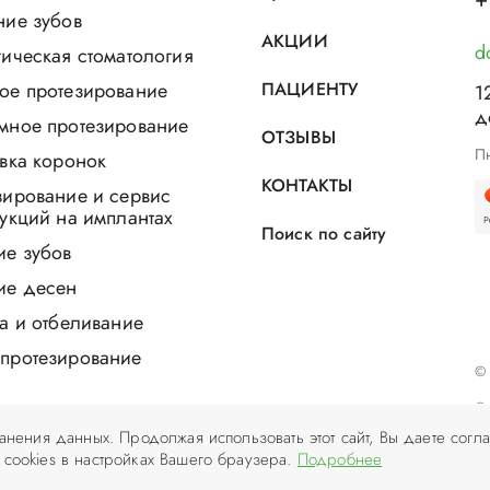
ние зубов
АКЦИИ
d
ическая стоматология
ое протезирование
ПАЦИЕНТУ
1
д
мное протезирование
ОТЗЫВЫ
Пн
вка коронок
КОНТАКТЫ
зирование и сервис
укций на имплантах
Поиск по сайту
ие зубов
ие десен
а и отбеливание
протезирование
© 
ранения данных. Продолжая использовать этот сайт, Вы даете согла
 cookies в настройках Вашего браузера.
Подробнее