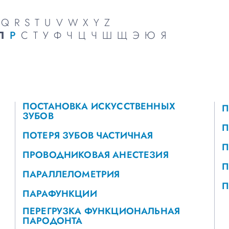
Q
R
S
T
U
V
W
X
Y
Z
П
Р
С
Т
У
Ф
Ч
Ц
Ч
Ш
Щ
Э
Ю
Я
ПОСТАНОВКА ИСКУССТВЕННЫХ
П
ЗУБОВ
П
ПОТЕРЯ ЗУБОВ ЧАСТИЧНАЯ
П
ПРОВОДНИКОВАЯ АНЕСТЕЗИЯ
П
ПАРАЛЛЕЛОМЕТРИЯ
ПАРАФУНКЦИИ
ПЕРЕГРУЗКА ФУНКЦИОНАЛЬНАЯ
ПАРОДОНТА