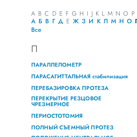
A
B
C
D
E
F
G
H
I
J
K
L
M
N
O
P
А
Б
В
Г
Д
Е
Ж
З
И
К
Л
М
Н
О
Все
П
ПАРАЛЛЕЛОМЕТР
ПАРАСАГИТТАЛЬНАЯ стабилизация
ПЕРЕБАЗИРОВКА ПРОТЕЗА
ПЕРЕКРЫТИЕ РЕЗЦОВОЕ
ЧРЕЗМЕРНОЕ
ПЕРИОСТОТОМИЯ
ПОЛНЫЙ СЪЕМНЫЙ ПРОТЕЗ