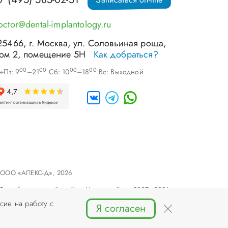
octor@dental-implantology.ru
25466
, г.
Москва
,
ул. Соловьиная роща,
ом 2, помещение 5Н
Как добраться?
00
00
00
00
-Пт: 9
–21
Сб: 10
–18
Вс: Выходной
©
ООО «АПЕКС-Д»
, 2026
Разработка и дизайн сайта «
Инфодизайн
» , 2007–2026
сие на работу с
Я согласен