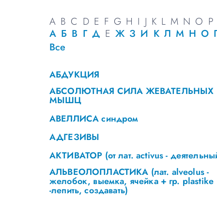
A
B
C
D
E
F
G
H
I
J
K
L
M
N
O
P
А
Б
В
Г
Д
Е
Ж
З
И
К
Л
М
Н
О
Все
АБДУКЦИЯ
АБСОЛЮТНАЯ СИЛА ЖЕВАТЕЛЬНЫХ
МЫШЦ
АВЕЛЛИСА синдром
АДГЕЗИВЫ
АКТИВАТОР (от лат. activus - деятельны
АЛЬВЕОЛОПЛАСТИКА (лат. alveolus -
желобок, выемка, ячейка + гр. plastike
-лепить, создавать)