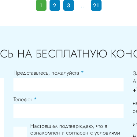
1
2
3
..
21
СЬ НА БЕСПЛАТНУЮ КОН
Представьтесь, пожалуйста
*
З
А
+
Телефон
*
н
с
и
Настоящим подтверждаю, что я
ознакомлен и согласен с условиями
Н